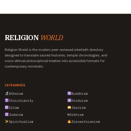
RELIGION
WORLD
Religion World is the modern peer-reviewed interfaith directory
designed to translate sacred histories, temple chronologies, and
socio-ethical philosophical treaties into accessible formats for
contemporary mindsets.
CATEGORIES
Atheism
Buddhism
Christianity
Hinduism
Islam
Jainism
Judaism
☬
Sikhism
Spiritualism
Zoroastrianism