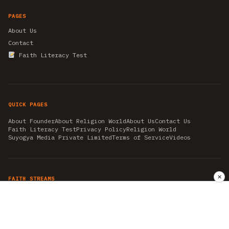
PAGES
About Us
Contact
Faith Literacy Test
QUICK PAGES
About Founder
About Religion World
About Us
Contact Us
Faith Literacy Test
Privacy Policy
Religion World
Suyogya Media Private Limited
Terms of Service
Videos
✕
FAITH STREAMS
AKSHAY TRITIYA
AMBEDKAR JAYANTI
ASTROLOGY
AYURVEDA
BAHA'I
CHHATHPUJA
CHRISTMAS 2019
CONFUCIANISM
FENG SHUI
FLASHBACK 2019
GANESH CHATURTHI
GOOD FRIDAY
GUJARAT ARTICLES
GURU NANAK BIRTHDAY