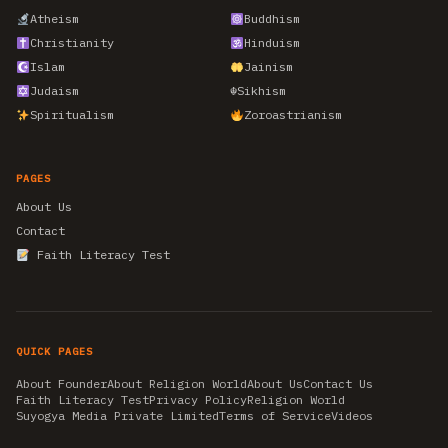
Atheism
Buddhism
Christianity
Hinduism
Islam
Jainism
Judaism
☬
Sikhism
Spiritualism
Zoroastrianism
PAGES
About Us
Contact
Faith Literacy Test
QUICK PAGES
About Founder
About Religion World
About Us
Contact Us
Faith Literacy Test
Privacy Policy
Religion World
Suyogya Media Private Limited
Terms of Service
Videos