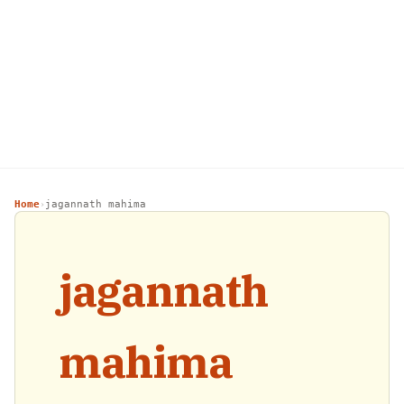
Home
jagannath mahima
›
jagannath
mahima