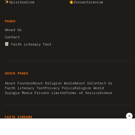
Spiritualism
Zoroastrianism
PAGES
About Us
Contact
Faith Literacy Test
QUICK PAGES
About Founder
About Religion World
About Us
Contact Us
Faith Literacy Test
Privacy Policy
Religion World
Suyogya Media Private Limited
Terms of Service
Videos
✕
FAITH STREAMS
AKSHAY TRITIYA
AMBEDKAR JAYANTI
ASTROLOGY
AYURVEDA
BAHA'I