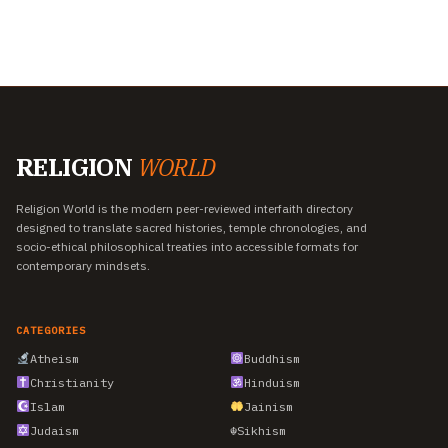
RELIGION
WORLD
Religion World is the modern peer-reviewed interfaith directory
designed to translate sacred histories, temple chronologies, and
socio-ethical philosophical treaties into accessible formats for
contemporary mindsets.
CATEGORIES
Atheism
Buddhism
Christianity
Hinduism
Islam
Jainism
Judaism
☬
Sikhism