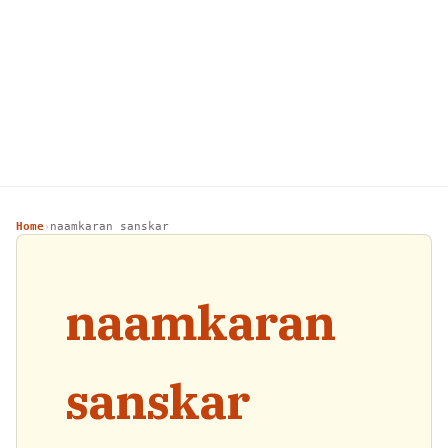
Home
naamkaran sanskar
›
naamkaran
sanskar