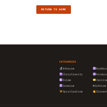
RETURN TO HOME
CATEGORIES
Atheism
Buddhi
Christianity
Hindui
Islam
Jainis
Judaism
☬
Sikhism
Spiritualism
Zoroas