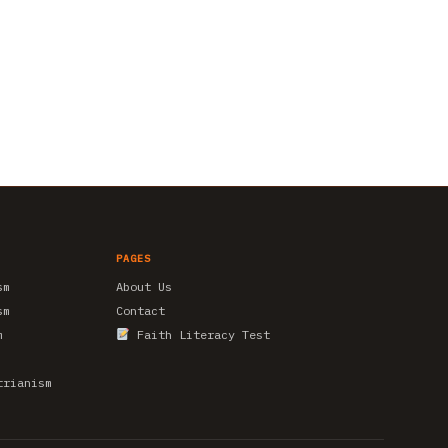
PAGES
sm
About Us
sm
Contact
m
Faith Literacy Test
trianism