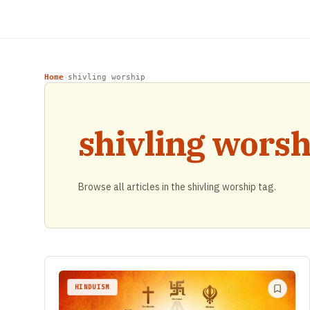
Home
shivling worship
›
shivling worsh
Browse all articles in the shivling worship tag.
HINDUISM