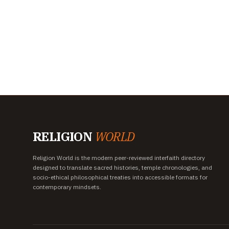
RELIGION
WORLD
Religion World is the modern peer-reviewed interfaith directory
designed to translate sacred histories, temple chronologies, and
socio-ethical philosophical treaties into accessible formats for
contemporary mindsets.