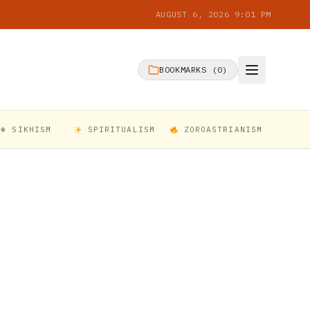
AUGUST 6, 2026 9:01 PM
BOOKMARKS (
0
)
☬ SIKHISM
SPIRITUALISM
ZOROASTRIANISM